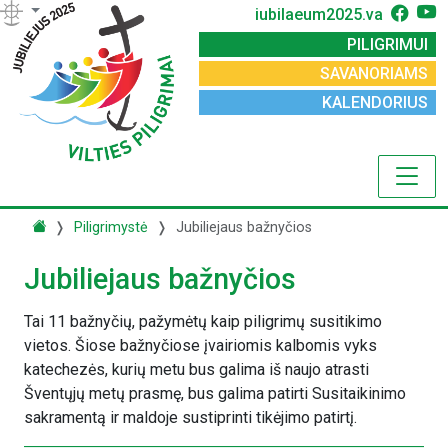
iubilaeum2025.va
PILIGRIMUI
SAVANORIAMS
KALENDORIUS
Piligrimystė
Jubiliejaus bažnyčios
Jubiliejaus bažnyčios
Tai 11 bažnyčių, pažymėtų kaip piligrimų susitikimo
vietos. Šiose bažnyčiose įvairiomis kalbomis vyks
katechezės, kurių metu bus galima iš naujo atrasti
Šventųjų metų prasmę, bus galima patirti Susitaikinimo
sakramentą ir maldoje sustiprinti tikėjimo patirtį.