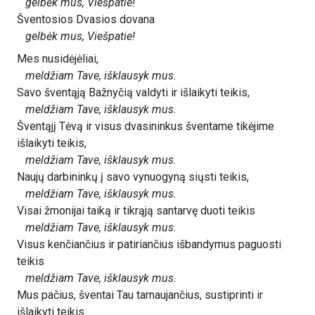
gelbėk mus, Viešpatie!
Šventosios Dvasios dovana
gelbėk mus, Viešpatie!
Mes nusidėjėliai,
meldžiam Tave, išklausyk mus.
Savo šventąją Bažnyčią valdyti ir išlaikyti teikis,
meldžiam Tave, išklausyk mus.
Šventąjį Tėvą ir visus dvasininkus šventame tikėjime
išlaikyti teikis,
meldžiam Tave, išklausyk mus.
Naujų darbininkų į savo vynuogyną siųsti teikis,
meldžiam Tave, išklausyk mus.
Visai žmonijai taiką ir tikrąją santarvę duoti teikis
meldžiam Tave, išklausyk mus.
Visus kenčiančius ir patiriančius išbandymus paguosti
teikis
meldžiam Tave, išklausyk mus.
Mus pačius, šventai Tau tarnaujančius, sustiprinti ir
išlaikyti teikis