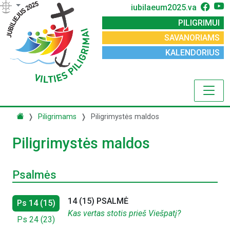
iubilaeum2025.va
PILIGRIMUI
SAVANORIAMS
KALENDORIUS
Piligrimams
Piligrimystės maldos
Piligrimystės maldos
Psalmės
14 (15) PSALMĖ
Ps 14 (15)
Kas vertas stotis prieš Viešpatį?
Ps 24 (23)