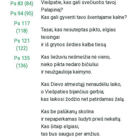
Viešpatie, kas gali svečiuotis tavoj
Ps 83 (84)
Palapinėj?
Ps 94 (95)
Kas gali gyventi tavo šventajame kalne?
Ps 117
Tasai, kas nesuteptas pikto, elgias
(118)
teisingai
Ps 121
ir iš grynos širdies kalba tiesą.
(122)
Kas liežuviu nešmeižia nė vieno,
Ps 135
nieko pikta nedaro bičiuliui
(136)
ir neužgaulioja kaimyno.
Kas Dievo atmestąjį nenaudėliu laiko,
o Viešpaties bijančius gerbia,
kas laikosi žodžio net patirdamas žalą.
Kas be palūkanų skolina
ir nepaperkamas liudyti prieš nekaltą.
Kas šitaip elgiasi,
tas bus saugus per amžius.