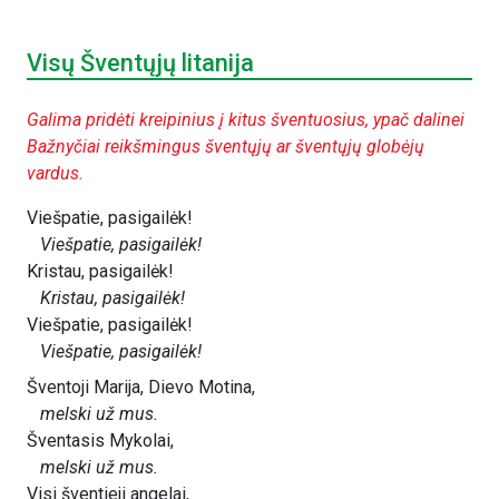
Visų Šventųjų litanija
Galima pridėti kreipinius į kitus šventuosius, ypač dalinei
Bažnyčiai reikšmingus šventųjų ar šventųjų globėjų
vardus.
Viešpatie, pasigailėk!
Viešpatie, pasigailėk!
Kristau, pasigailėk!
Kristau, pasigailėk!
Viešpatie, pasigailėk!
Viešpatie, pasigailėk!
Šventoji Marija, Dievo Motina,
melski už mus.
Šventasis Mykolai,
melski už mus.
Visi šventieji angelai,