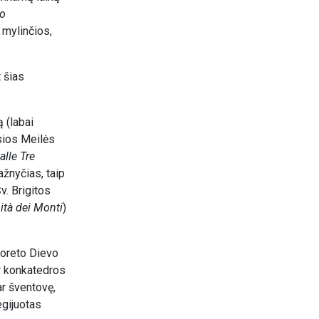
mo
 mylinčios,
 šias
 (labai
sios Meilės
alle Tre
ažnyčias, taip
Šv. Brigitos
nità dei Monti
)
Loreto Dievo
r konkatedros
ar šventovę,
egijuotas