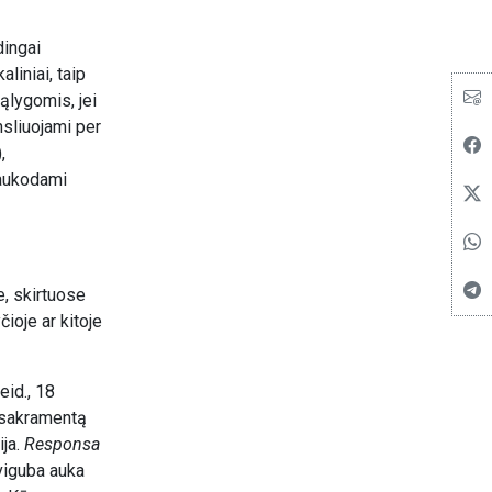
dingai
liniai, taip
sąlygomis, jei
nsliuojami per
,
 aukodami
e, skirtuose
ioje ar kitoje
leid., 18
s sakramentą
ija.
Responsa
dviguba auka