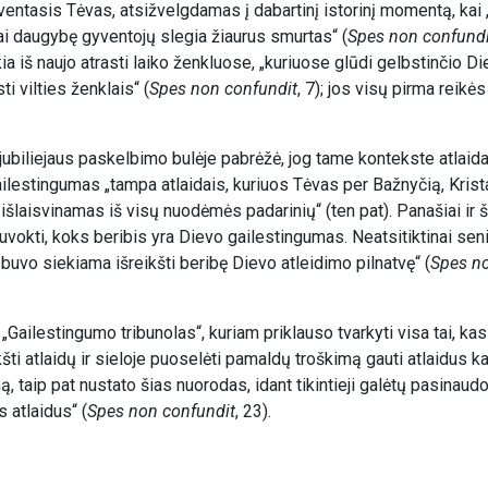
Šventasis Tėvas, atsižvelgdamas į dabartinį istorinį momentą, kai
ai daugybę gyventojų slegia žiaurus smurtas“ (
Spes non confundi
eikia iš naujo atrasti laiko ženkluose, „kuriuose glūdi gelbstinčio 
i vilties ženklais“ (
Spes non confundit
, 7); jos visų pirma reikė
biliejaus paskelbimo bulėje pabrėžė, jog tame kontekste atlaidai
ailestingumas „tampa atlaidais, kuriuos Tėvas per Bažnyčią, Kris
is išlaisvinamas iš visų nuodėmės padarinių“ (ten pat). Panašiai ir 
vokti, koks beribis yra Dievo gailestingumas. Neatsitiktinai se
 buvo siekiama išreikšti beribę Dievo atleidimo pilnatvę“ (
Spes no
 „Gailestingumo tribunolas“, kuriam priklauso tvarkyti visa tai, ka
kšti atlaidų ir sieloje puoselėti pamaldų troškimą gauti atlaidus k
ip pat nustato šias nuorodas, idant tikintieji galėtų pasinaudo
s atlaidus“ (
Spes non confundit
, 23).