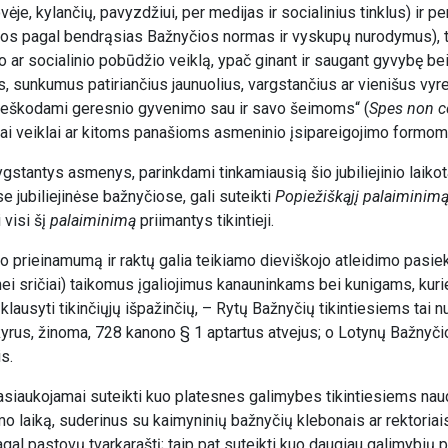
ovėje, kylančių, pavyzdžiui, per medijas ir socialinius tinklus) ir pe
cijos pagal bendrąsias Bažnyčios normas ir vyskupų nurodymus), t
o ar socialinio pobūdžio veiklą, ypač ginant ir saugant gyvybę b
s, sunkumus patiriančius jaunuolius, vargstančius ar vienišus vy
tą ieškodami geresnio gyvenimo sau ir savo šeimoms“ (
Spes non c
kai veiklai ar kitoms panašioms asmeninio įsipareigojimo formom
lygstantys asmenys, parinkdami tinkamiausią šio jubiliejinio laikot
e jubiliejinėse bažnyčiose, gali suteikti
Popiežiškąjį palaiminim
 visi šį
palaiminimą
priimantys tikintieji.
to prieinamumą ir raktų galia teikiamo dieviškojo atleidimo pasi
dinei sričiai) taikomus įgaliojimus kanauninkams bei kunigams, kuri
ausyti tikinčiųjų išpažinčių, – Rytų Bažnyčių tikintiesiems tai 
yrus, žinoma, 728 kanono § 1 aptartus atvejus; o Lotynų Bažnyčio
s.
 pasiaukojamai suteikti kuo platesnes galimybes tikintiesiems nau
mo laiką, suderinus su kaimyninių bažnyčių klebonais ar rektoriai
agal pastovų tvarkaraštį; taip pat suteikti kuo daugiau galimybių p