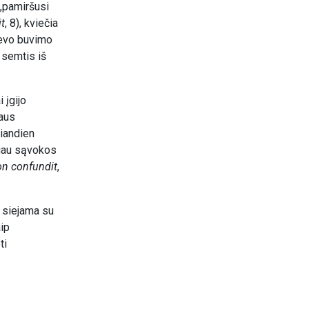
 „pamiršusi
t
, 8), kviečia
Dievo buvimo
s semtis iš
 įgijo
taus
šiandien
niau sąvokos
n confundit
,
s siejama su
aip
ti