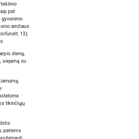
rteklinio
aip pat
ei gyvenimo
resnio amžiaus
onfundit
, 13);
s.
arpio dieną,
ą
, siejamą su
ekiamumą,
e
nustatoma
s tikinčiųjų
dotis
s; patiems
asitarnauti