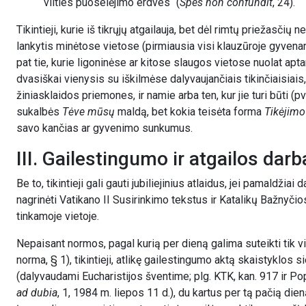
vilties puoselėjimo erdves“ (
Spes non confundit
, 24).
Tikintieji, kurie iš tikrųjų atgailauja, bet dėl rimtų priežasči
lankytis minėtose vietose (pirmiausia visi klauzūroje gyvenant
pat tie, kurie ligoninėse ar kitose slaugos vietose nuolat apta
dvasiškai vienysis su iškilmėse dalyvaujančiais tikinčiaisiais
žiniasklaidos priemones, ir namie arba ten, kur jie turi būti (pv
sukalbės
Tėve mūsų
maldą, bet kokia teisėta forma
Tikėjimo
savo kančias ar gyvenimo sunkumus.
III. Gailestingumo ir atgailos darb
Be to, tikintieji gali gauti jubiliejinius atlaidus, jei pamaldž
nagrinėti Vatikano II Susirinkimo tekstus ir Katalikų Bažnyči
tinkamoje vietoje.
Nepaisant normos, pagal kurią per dieną galima suteikti tik vi
norma, § 1), tikintieji, atlikę gailestingumo aktą skaistyklos 
(dalyvaudami Eucharistijos šventime; plg. KTK, kan. 917 ir 
ad dubia
, 1, 1984 m. liepos 11 d.), du kartus per tą pačią die