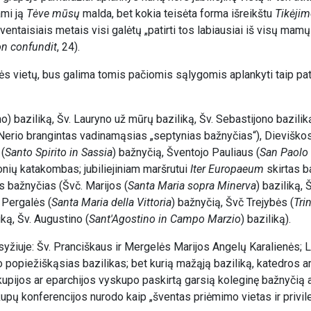
ami ją
Tėve mūsų
malda, bet kokia teisėta forma išreikštu
Tikėji
ventaisiais metais visi galėtų „patirti tos labiausiai iš visų mamų
n confundit
, 24).
stės vietų, bus galima tomis pačiomis sąlygomis aplankyti taip pat
) baziliką, Šv. Lauryno už mūrų baziliką, Šv. Sebastijono baziliką
Nerio brangintas vadinamąsias „septynias bažnyčias“), Dieviško
(
Santo Spirito in Sassia
) bažnyčią, Šventojo Pauliaus (
San Paolo 
ionių katakombas; jubiliejiniam maršrutui
Iter Europaeum
skirtas b
 bažnyčias (Švč. Marijos (
Santa Maria sopra Minerva
) baziliką, 
 Pergalės (
Santa Maria della Vittoria
) bažnyčią, Švč Trejybės (
Tri
iką, Šv. Augustino (
Sant'Agostino in Campo Marzio
) baziliką).
Asyžiuje: Šv. Pranciškaus ir Mergelės Marijos Angelų Karalienės; 
opiežiškąsias bazilikas; bet kurią mažąją baziliką, katedros a
skupijos ar eparchijos vyskupo paskirtą garsią koleginę bažnyčią 
kupų konferencijos nurodo kaip „šventas priėmimo vietas ir privil