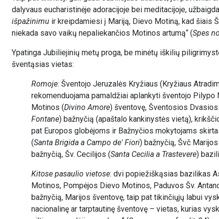
dalyvaus eucharistinėje adoracijoje bei meditacijoje, užbaigd
išpažinimu
ir kreipdamiesi į Mariją, Dievo Motiną, kad šiais Š
niekada savo vaikų nepaliekančios Motinos artumą“ (
Spes no
Ypatinga Jubiliejinių metų proga, be minėtų iškilių piligrimy
šventąsias vietas:
Romoje
: Šventojo Jeruzalės Kryžiaus (Kryžiaus Atradimo
rekomenduojama pamaldžiai aplankyti šventojo Pilypo 
Motinos (
Divino Amore
) šventovę, Šventosios Dvasios 
Fontane
) bažnyčią (apaštalo kankinystės vietą), krikšč
pat Europos globėjoms ir Bažnyčios mokytojams skirtas
(
Santa Brigida a Campo de' Fiori
) bažnyčią, Švč Marijos
bažnyčią, Šv. Cecilijos (
Santa Cecilia a Trastevere
) bazil
Kitose pasaulio vietose
: dvi popiežiškąsias bazilikas 
Motinos, Pompėjos Dievo Motinos, Paduvos Šv. Antano p
bažnyčią, Marijos šventovę, taip pat tikinčiųjų labui vy
nacionalinę ar tarptautinę šventovę – vietas, kurias vys