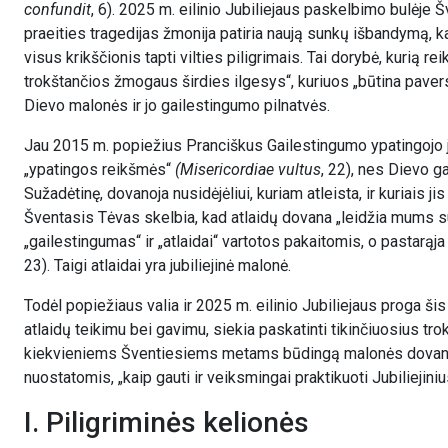
confundit
, 6). 2025 m. eilinio Jubiliejaus paskelbimo bulėje 
praeities tragedijas žmonija patiria naują sunkų išbandymą, k
visus krikščionis tapti vilties piligrimais. Tai dorybė, kurią r
trokštančios žmogaus širdies ilgesys“, kuriuos „būtina paverst
Dievo malonės ir jo gailestingumo pilnatvės.
Jau 2015 m. popiežius Pranciškus Gailestingumo ypatingojo ju
„ypatingos reikšmės“
(Misericordiae vultus
, 22), nes Dievo g
Sužadėtinę, dovanoja nusidėjėliui, kuriam atleista, ir kuriais j
Šventasis Tėvas skelbia, kad atlaidų dovana „leidžia mums su
„gailestingumas“ ir „atlaidai“ vartotos pakaitomis, o pastarąja
23). Taigi atlaidai yra jubiliejinė malonė.
Todėl popiežiaus valia ir 2025 m. eilinio Jubiliejaus proga šis
atlaidų teikimu bei gavimu, siekia paskatinti tikinčiuosius tro
kiekvieniems Šventiesiems metams būdingą malonės dovaną, ta
nuostatomis, „kaip gauti ir veiksmingai praktikuoti Jubiliejiniu
I. Piligriminės kelionės