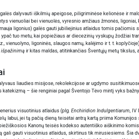
ų negalės dalyvauti iškilmių apeigose, piligriminėse kelionėse ir mal
ys vienuoliai bei vienuolės, vyresnio amžiaus žmonės, ligoniai, ka
rnauja ligonius) galės gauti jubiliejinius atlaidus tomis pačiomis 
, ypač tuo metu, kai popiežiaus ar diecezinių vyskupų žodžiai tra
z., vienuolyno, ligoninės, slaugos namų, kalėjimo ir t. t. koplyčioje)
 išpažinimą
ir kitas maldas, atitinkančias Šventųjų metų tikslus,
ai
iai dalyvaus liaudies misijose, rekolekcijose ar ugdymo susitikimuos
os katekizmą – šie renginiai pagal Šventojo Tėvo mintį vyks bažnyč
enerius visuotinius atlaidus (plg.
Enchiridion Indulgentiarum
, IV 
sielų labui, jei tą pačią dieną teisėtai antrą kartą priima Komunijo
Popiežiškosios Kanonų teisės kodekso autentiško aiškinimo komis
ną gali gauti visuotinius atlaidus, skirtinus tik mirusiesiems. Šia 