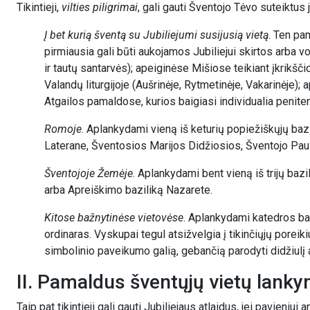
Tikintieji,
vilties piligrimai
, gali gauti Šventojo Tėvo suteiktus j
Į bet kurią šventą su Jubiliejumi susijusią vietą
. Ten pa
pirmiausia gali būti aukojamos Jubiliejui skirtos arba 
ir tautų santarvės); apeiginėse Mišiose teikiant įkrik
Valandų liturgijoje (Aušrinėje, Rytmetinėje, Vakarinėje)
Atgailos pamaldose, kurios baigiasi individualia peniten
Romoje
. Aplankydami vieną iš keturių popiežiškųjų baz
Laterane, Šventosios Marijos Didžiosios, Šventojo Pau
Šventojoje Žemėje
. Aplankydami bent vieną iš trijų baz
arba Apreiškimo baziliką Nazarete.
Kitose bažnytinėse vietovėse
. Aplankydami katedros baž
ordinaras. Vyskupai tegul atsižvelgia į tikinčiųjų poreiki
simbolinio paveikumo galią, gebančią parodyti didžiulį a
II. Pamaldus šventųjų vietų lank
Taip pat tikintieji gali gauti Jubiliejaus atlaidus, jei pavieniui