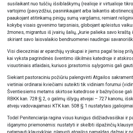
susilaikant nuo tuščių išsiblaškymų (realioje ir virtualioje tikr
vartojimo (pavyzdžiui, pasninkaujant arba laikantis abstinen
paaukojant atitinkamą pinigų sumą vargšams; remiant religini
kokybę visais gyvenimo tarpsniais, globojant apleistus vaiku
žmones, migrantus iš įvairių šalių, „kurie palieka savo kraš
skiriant savo laisvalaikio bendruomenei naudingai savanoriš
Visi dieceziniai ar eparchijų vyskupai ir jiems pagal teisę pri
kai vyksta pagrindinės šventimo iškilmės katedroje ir atskiros
visuotiniais atlaidais, kuriuos įprastomis sąlygomis gali gauti
Siekiant pastoraciniu požiūriu palengvinti Atgailos sakramen
vietiniai ordinarai kviečiami suteikti tik vidiniam forumui (vi
Šventiesiems metams skirtose katedrose ir bažnyčiose gali kl
RBKK kan. 728 § 2, o galimų išlygų atvejai – 727 kanonu, išsk
atveju vadovaujamasi KTK kan. 508 § 1 nustatytais įgaliojimai
Todėl Penitenciarija ragina visus kunigus didžiadvasiškai ir
išganymo priemonėmis: nustatyti ir skelbti išpažinčių klausy
patarnauti klausykloje; planuoti atgailos pamaldas dažnai ir p