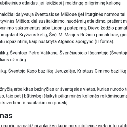
ubiliejinius atlaidus, jei leidžiasi į maldingą piligriminę kelionę:
maldžiai dalyvauja šventosiose Mišiose (jei liturginės normos tai l
votyvinės Mišios: dėl susitaikinimo, nuodėmių atleidimo, prašant 
ščioninimo sakramentus arba Ligonių patepimą; Dievo žodžio pama
; apmąstant Kryžiaus kelią; Švč. M. Marijos Rožinio pamaldose; gie
tų išpažintimi, kaip nustatyta Atgailos apeigyne (II forma).
ilikų: Šventojo Petro Vatikane, Švenčiausiojo Išganytojo (Švento
liaus už mūrų.
ilikų: Šventojo Kapo baziliką Jeruzalėje, Kristaus Gimimo baziliką 
nyčią arba kitas bažnyčias ar šventąsias vietas, kurias nurodo 
us, taip pat į būtinybę išlaikyti piligriminės kelionės reikšmingumą
tsivertimo ir susitaikinimo poreikį.
ymas
 ar grupėje pamaldžiai aplankys kurią nors jubiliejinę vietą ir ten at