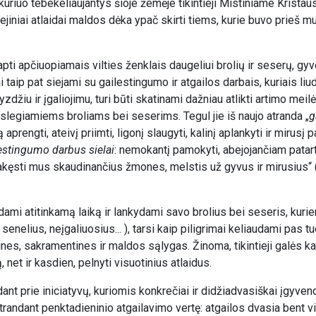
kuriuo tebekeliaujantys šioje žemėje tikintieji Mistiniame Krista
liejiniai atlaidai maldos dėka ypač skirti tiems, kurie buvo prieš mu
ti apčiuopiamais vilties ženklais daugeliui brolių ir seserų, gy
ai taip pat siejami su gailestingumo ir atgailos darbais, kuriais li
žiu ir įgaliojimu, turi būti skatinami dažniau atlikti artimo meilė
 slegiamiems broliams bei seserims. Tegul jie iš naujo atranda „
g
aprengti, ateivį priimti, ligonį slaugyti, kalinį aplankyti ir mirusį p
estingumo darbus sielai
: nemokantį pamokyti, abejojančiam patart
i pakęsti mus skaudinančius žmones, melstis už gyvus ir mirusius“ (
skirdami atitinkamą laiką ir lankydami savo brolius bei seseris, kuri
 senelius, neįgaliuosius... ), tarsi kaip piligrimai keliaudami pas
nes, sakramentines ir maldos sąlygas. Žinoma, tikintieji galės ka
et ir kasdien, pelnyti visuotinius atlaidus.
edant prie iniciatyvų, kuriomis konkrečiai ir didžiadvasiškai įgyve
o atrandant penktadieninio atgailavimo vertę: atgailos dvasia bent 