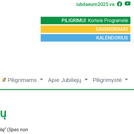
iubilaeum2025.va
PILIGRIMUI
: Kortelė Programėlė
SAVANORIAMS
KALENDORIUS
Piligrimams
Apie Jubiliejų
Piligrimystė
jų
lę“ (
Spes non