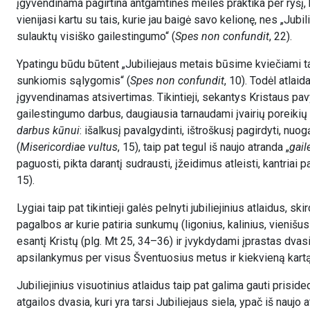
įgyvendinama pagirtina antgamtinės meilės praktika per ryšį, 
vienijasi kartu su tais, kurie jau baigė savo kelionę, nes „Jubi
sulauktų visiško gailestingumo“ (
Spes non confundit
, 22).
Ypatingu būdu būtent „Jubiliejaus metais būsime kviečiami tap
sunkiomis sąlygomis“ (
Spes non confundit
, 10). Todėl atlaid
įgyvendinamas atsivertimas. Tikintieji, sekantys Kristaus pavyzd
gailestingumo darbus, daugiausia tarnaudami įvairių poreikių
darbus kūnui
: išalkusį pavalgydinti, ištroškusį pagirdyti, nuogą 
(
Misericordiae vultus
, 15), taip pat tegul iš naujo atranda „
gail
paguosti, pikta darantį sudrausti, įžeidimus atleisti, kantria
15).
Lygiai taip pat tikintieji galės pelnyti jubiliejinius atlaidus, 
pagalbos ar kurie patiria sunkumų (ligonius, kalinius, vienišus
esantį Kristų (plg. Mt 25, 34–36) ir įvykdydami įprastas dvasi
apsilankymus per visus Šventuosius metus ir kiekvieną kartą, n
Jubiliejinius visuotinius atlaidus taip pat galima gauti prisid
atgailos dvasia, kuri yra tarsi Jubiliejaus siela, ypač iš nauj