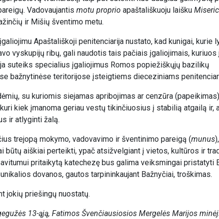
 pareigų. Vadovaujantis
motu proprio
apaštališkuoju laišku
Miseric
pažinčių ir Mišių šventimo metu.
liojimu Apaštališkoji penitenciarija nustato, kad kunigai, kurie 
avo vyskupijų ribų, gali naudotis tais pačiais įgaliojimais, kuriuos 
rija suteiks specialius įgaliojimus Romos popiežiškųjų bazilikų
se bažnytinėse teritorijose įsteigtiems dieceziniams penitenciar
dėmių, su kuriomis siejamas apribojimas ar cenzūra (papeikimas
ri kiek įmanoma geriau vestų tikinčiuosius į stabilią atgailą ir, a
 ir atlyginti žalą.
nčius trejopą mokymo, vadovavimo ir šventinimo pareigą (
munus
)
būtų aiškiai perteikti, ypač atsižvelgiant į vietos, kultūros ir trad
avitumui pritaikytą katechezę bus galima veiksmingai pristatyti E
s unikalios dovanos, gautos tarpininkaujant Bažnyčiai, troškimas.
nt jokių priešingų nuostatų.
 gegužės 13-ąją, Fatimos Švenčiausiosios Mergelės Marijos minė