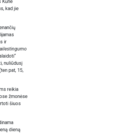
us Kūne
s, kad jie
venančių
udijamas
s ir
ailestingumo
alaidoti“
i, nuliūdusį
ten pat, 15,
ems reikia
 tuose žmonėse
rtoti šiuos
ndinama
vieną dieną