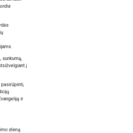
ordia
lydės
jų
ijams.
), sunkumą,
tsižvelgiant į
, pasirūpinti,
icijų
vangeliją ir
jimo dieną.