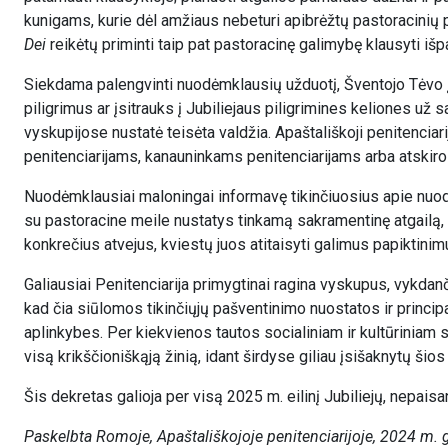
kunigams, kurie dėl amžiaus nebeturi apibrėžtų pastoracinių
Dei
reikėtų priminti taip pat pastoracinę galimybę klausyti iš
Siekdama palengvinti nuodėmklausių užduotį, Šventojo Tėvo įga
piligrimus ar įsitrauks į Jubiliejaus piligrimines keliones už s
vyskupijose nustatė teisėta valdžia. Apaštališkoji penitencia
penitenciarijams, kanauninkams penitenciarijams arba atskiro
Nuodėmklausiai maloningai informavę tikinčiuosius apie nuo
su pastoracine meile nustatys tinkamą sakramentinę atgailą, ku
konkrečius atvejus, kviestų juos atitaisyti galimus papiktinimus
Galiausiai Penitenciarija primygtinai ragina vyskupus, vykda
kad čia siūlomos tikinčiųjų pašventinimo nuostatos ir principai 
aplinkybes. Per kiekvienos tautos socialiniam ir kultūriniam s
visą krikščioniškąją žinią, idant širdyse giliau įsišaknytų šio
Šis dekretas galioja per visą 2025 m. eilinį Jubiliejų, nepaisa
Paskelbta Romoje, Apaštališkojoje penitenciarijoje, 2024 m.