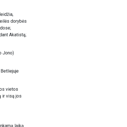
eidžia,
meilės dorybės
ldose;
dant Akatistą;
jo Jono)
Betliejuje
tos vietos
 ir visą jos
itinkamą laiką