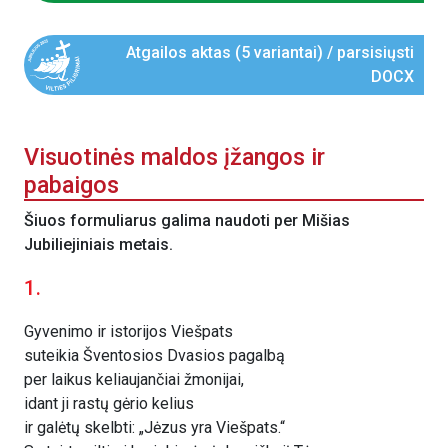
Atgailos aktas (5 variantai) / parsisiųsti
DOCX
Visuotinės maldos įžangos ir
pabaigos
Šiuos formuliarus galima naudoti per Mišias
Jubiliejiniais metais.
1.
Gyvenimo ir istorijos Viešpats
suteikia Šventosios Dvasios pagalbą
per laikus keliaujančiai žmonijai,
idant ji rastų gėrio kelius
ir galėtų skelbti: „Jėzus yra Viešpats.“