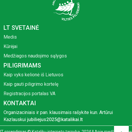
LT SVETAINĖ
Medis
Kūrėjai
Medžiagos naudojimo sąlygos
PILIGRIMAMS
Kaip vyks kelionė iš Lietuvos
Kaip gauti piligrimo kortelę
Registracijos portalas VA
KONTAKTAI
Organizaciniais ir pan. klausimais rašykite kun. Artūrui
Kazlauskui
jubiliejus2025@katalikai.lt
IT sprendimas ©
Katalikų interneto tarnyba
, 2024 ||
Apie medžiagą ir jos