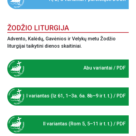
ŽODŽIO LITURGIJA
Advento, Kalėdų, Gavėnios ir Velykų metu Žodžio
liturgijai taikytini dienos skaitiniai.
Abu variantai / PDF
I variantas (Iz 61, 1–3a. 6a. 8b–9 ir t. t.) / PDF
II variantas (Rom 5, 5–11 ir t. t.) / PDF