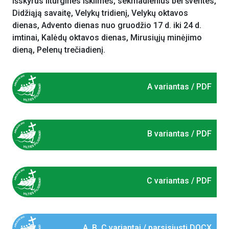
išskyrus liturgines iškilmes, sekmadienius bei šventes,
Didžiąją savaitę, Velykų tridienį, Velykų oktavos
dienas, Advento dienas nuo gruodžio 17 d. iki 24 d.
imtinai, Kalėdų oktavos dienas, Mirusiųjų minėjimo
dieną, Pelenų trečiadienį.
A variantas / PDF
B variantas / PDF
C variantas / PDF
A, B, C variantai / parsisiųsti DOCX