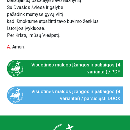
keliaujančią pasaulyje savo Bažnyčią.
Su Dvasios šviesa ir galybe
pažadink mumyse gyvą viltį
kad išmoktume atpažinti tavo buvimo ženklus
istorijos įvykiuose.
Per Kristų, mūsų Viešpatį.
A.
Amen.
Visuotinės maldos įžangos ir pabaigos (4
variantai) / PDF
Visuotinės maldos įžangos ir pabaigos (4
variantai) / parsisiųsti DOCX