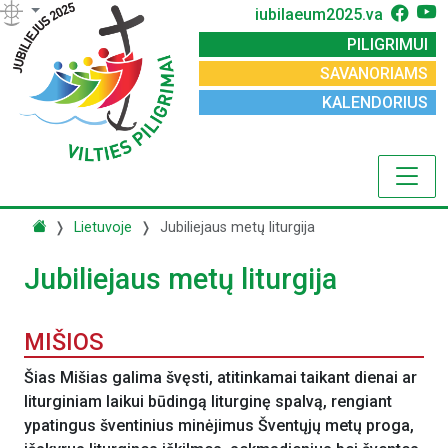
iubilaeum2025.va
PILIGRIMUI
SAVANORIAMS
KALENDORIUS
Lietuvoje
Jubiliejaus metų liturgija
Jubiliejaus metų liturgija
MIŠIOS
Šias Mišias galima švęsti, atitinkamai taikant dienai ar
liturginiam laikui būdingą liturginę spalvą, rengiant
ypatingus šventinius minėjimus Šventųjų metų proga,