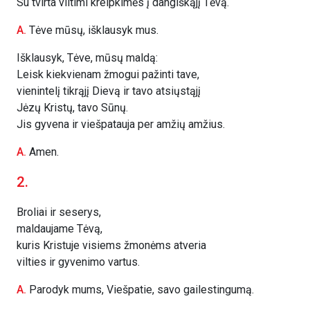
Su tvirta viltimi kreipkimės į dangiškąjį Tėvą.
A.
Tėve mūsų, išklausyk mus.
Išklausyk, Tėve, mūsų maldą:
Leisk kiekvienam žmogui pažinti tave,
vienintelį tikrąjį Dievą ir tavo atsiųstąjį
Jėzų Kristų, tavo Sūnų.
Jis gyvena ir viešpatauja per amžių amžius.
A.
Amen.
2.
Broliai ir seserys,
maldaujame Tėvą,
kuris Kristuje visiems žmonėms atveria
vilties ir gyvenimo vartus.
A.
Parodyk mums, Viešpatie, savo gailestingumą.