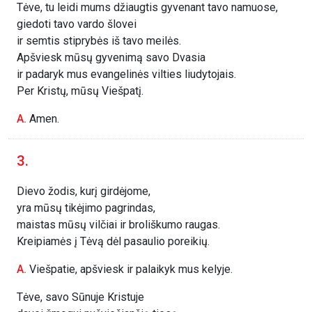
Tėve, tu leidi mums džiaugtis gyvenant tavo namuose,
giedoti tavo vardo šlovei
ir semtis stiprybės iš tavo meilės.
Apšviesk mūsų gyvenimą savo Dvasia
ir padaryk mus evangelinės vilties liudytojais.
Per Kristų, mūsų Viešpatį.
A.
Amen.
3.
Dievo žodis, kurį girdėjome,
yra mūsų tikėjimo pagrindas,
maistas mūsų vilčiai ir broliškumo raugas.
Kreipiamės į Tėvą dėl pasaulio poreikių.
A.
Viešpatie, apšviesk ir palaikyk mus kelyje.
Tėve, savo Sūnuje Kristuje