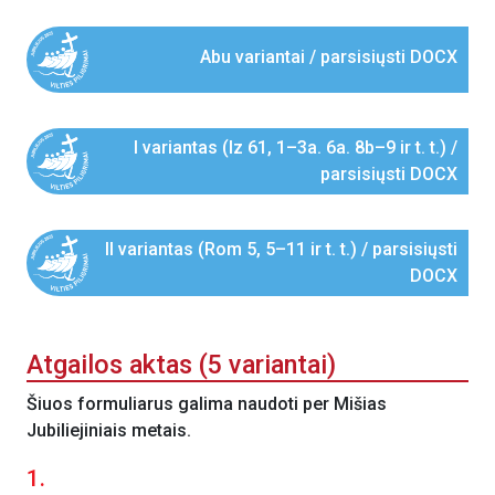
Abu variantai / parsisiųsti DOCX
I variantas (Iz 61, 1–3a. 6a. 8b–9 ir t. t.) /
parsisiųsti DOCX
II variantas (Rom 5, 5–11 ir t. t.) / parsisiųsti
DOCX
Atgailos aktas (5 variantai)
Šiuos formuliarus galima naudoti per Mišias
Jubiliejiniais metais.
1.