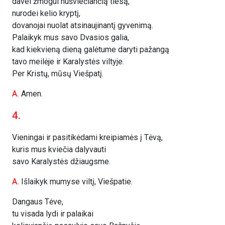
davei žmogui nušviečiančią tiesą,
nurodei kelio kryptį,
dovanojai nuolat atsinaujinantį gyvenimą.
Palaikyk mus savo Dvasios galia,
kad kiekvieną dieną galėtume daryti pažangą
tavo meilėje ir Karalystės viltyje.
Per Kristų, mūsų Viešpatį.
A.
Amen.
4.
Vieningai ir pasitikėdami kreipiamės į Tėvą,
kuris mus kviečia dalyvauti
savo Karalystės džiaugsme.
A.
Išlaikyk mumyse viltį, Viešpatie.
Dangaus Tėve,
tu visada lydi ir palaikai