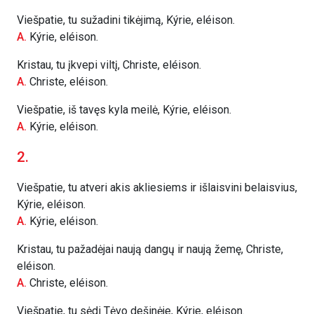
Viešpatie, tu sužadini tikėjimą, Kýrie, eléison.
A.
Kýrie, eléison.
Kristau, tu įkvepi viltį, Christe, eléison.
A.
Christe, eléison.
Viešpatie, iš tavęs kyla meilė, Kýrie, eléison.
A.
Kýrie, eléison.
2.
Viešpatie, tu atveri akis akliesiems ir išlaisvini belaisvius,
Kýrie, eléison.
A.
Kýrie, eléison.
Kristau, tu pažadėjai naują dangų ir naują žemę, Christe,
eléison.
A.
Christe, eléison.
Viešpatie, tu sėdi Tėvo dešinėje, Kýrie, eléison.